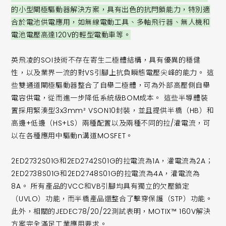
的小型閘極驅動器解決方案，具有出色的抗閂鎖能力，特別適
合於電池供電應用，如無線電動工具、多軸飛行器、無人機和
電池電壓高達120V的輕型電動車等。
英飛凌的SOI技術不存在寄生二極體結構，具有優異的穩健
性，以及業界一流的對VS引腳上抗負瞬態電壓尖峰的能力。 這
些雙通道閘極驅動器整合了自舉二極體，可為外部高壓側自舉
電容供電，從而進一步降低系統級BOM成本。 這些半導體裝
置採用緊湊型3x3mm² VSON10封裝，並且提供半橋（HB）和
高邊+低邊（HS+LS）兩種配置以及兩種不同的拉/灌電流，可
以在各種應用中驅動n溝道MOSFET。
2ED2732S01G和2ED2742S01G的拉電流為1A，灌電流為2A；
2ED2738S01G和2ED2748S01G的拉電流為4A，灌電流為
8A。 所有產品的VCC和VB引腳均具有獨立的欠壓鎖定
（UVLO）功能，而半橋產品還整合了擊穿保護（STP）功能。
此外，相關的JEDEC78/20/22測試表明，MOTIX™ 160V解決
方案完全滿足工業應用要求。