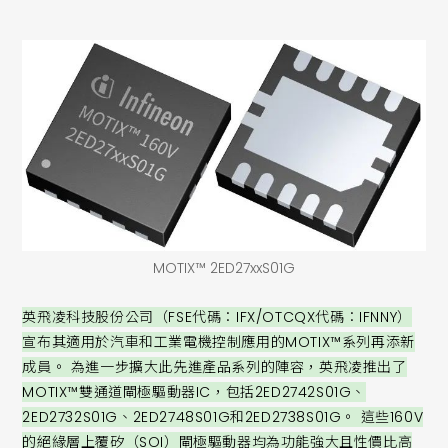
MOTIX™ 2ED27xxS01G
英飛凌科技股份公司（FSE代碼：IFX/OTCQX代碼：IFNNY）
宣布其適用於汽車和工業電機控制應用的MOTIX™系列再添新
成員。 為進一步擴大此先進產品系列的陣容，英飛凌推出了
MOTIX™雙通道閘極驅動器IC，包括2ED2742S01G、
2ED2732S01G、2ED2748S01G和2ED2738S01G。 這些160V
的絕緣層上覆矽（SOI）閘極驅動器均為功能強大且性價比高