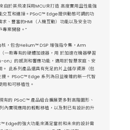
驗來自於英飛凌採用MCU來打造 高度實用且性能強
互和連接。PSoC™ Edge提供動態可調的功
L需求、豐富的HMI（人機互動）功能以及安全功
戶專案開發。”
5內核，包含Helium™ DSP 增強指令集，Arm
NLite（一款專有的硬體加速器，用 於加速在機器學習
ys-on」的感測和響應功能，適用於智慧家庭、安
用。 此系列產品還具有充足的片上儲存資源（包
。 PSoC™ Edge 系列為日益複雜的新一代智
使用和可移植性。
現有的 PSoC™ 產品組合擴展更多對高階圖形、
系列內實現應用的輕鬆移植，以及對已有設計的升
™ Edge的強大功能來滿足當前和未來的設計需