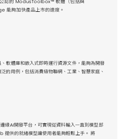
 ModusToolbox™ 軟體（包括與
™ Edge 能夠加快產品上市的速度。
開發工具、軟體庫和嵌入式即時運行資源文件，能夠為開發
 支援廣泛的用例，包括消費級物聯網、工業、智慧家庭、
™ 中的一個邊緣AI開發平台，可實現從資料輸入一直到模型部
mob 提供的就緒模型讓使用者能夠輕鬆上手。 將