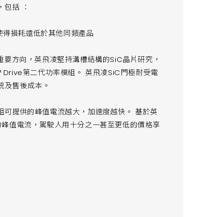
包括 ：
，使得損耗遠低於其他同類產品
重要方向，英飛凌堅持溝槽結構的SiC晶片研究，
 Drive第二代功率模組。 英飛凌SiC門極耐受電
統及售後成本。
組可提供的峰值電流越大，加速度越快。 基於英
0A的峰值電流，駕駛人用十分之一甚至更低的價格享