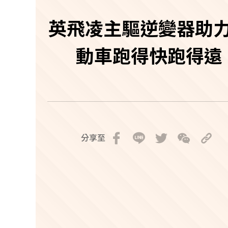
英飛凌主驅逆變器助
動車跑得快跑得遠
分享至