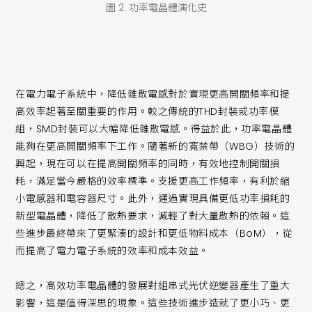
圖 2. 功率電晶體演化史
在電力電子系統中，降低雜散電感對於實現更高開關頻率和提
高效率起著至關重要的作用。較之傳統的THD封裝或功率模
組，SMD封裝可以大幅降低雜散電感。得益於此，功率電晶體
能夠在更高開關頻率下工作。隨著新的寬禁帶（WBG）技術的
興起，現在可以在提高開關頻率的同時，有效地控制開關損
耗，滿足當今嚴格的效率標準。支援更高工作頻率，有利於縮
小電感器和電容器尺寸。此外，通過實現具備更低功率損耗的
新型電晶體，降低了散熱要求，減輕了對大量散熱的依賴。這
些進步最終帶來了更緊湊的設計和更低物料成本（BoM），從
而提高了電力電子系統的效率和成本效益。
總之，高效功率電晶體的發展對組串式光伏逆變器產生了重大
影響，這是值得深思的現象。這些技術進步造就了更小巧、更