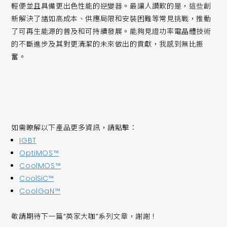
輕便並且具備更出色性能的逆變器。最讓人讚歎的是，這些創
新解決了諸如高成本、供應局限和安裝困難等常見挑戰，推動
了可再生能源的普及和可持續發展。能夠見證功率電晶體技術
的不斷進步及其對更清潔的未來做出的貢獻，我感到無比振
奮。
如需瞭解以下產品更多資訊，請點擊：
IGBT
OptiMOS™
CoolMOS™
CoolSiC™
CoolGaN™
敬請期待下一篇“英家大咖”系列文章，謝謝！