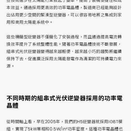
些技術進步在太陽能行業掀起了變革，提高了裝機便捷性和成
本效益。通過採用更高效的功率電晶體，製造商已經能夠設計
出佔用更少空間的緊湊型逆變器，可以很容易地將之集成到家
用和商用太陽能系統中。
這些精簡型逆變器不僅簡化了安裝過程，而且通過提高電流轉
換效率提升了系統整體性能。隨著功率電晶體技術不斷發展，
組串式光伏逆變器變得越來越輕便、越來越小巧的趨勢將繼續
保持下去，促進廣泛採用太陽能發電作為清潔的可持續電力來
源。
不同時期的組串式光伏逆變器採用的功率電
晶體
從時間軸上看，早在2005年，我們的H5逆變器就採用IGBT模
組，實現了5kW單相和0.5W/in³功率密度。這種功率電晶體也