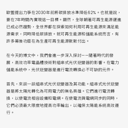
歐盟提出力爭在2030年前將碳排放水準降低62%。也就是說，
要在7年時間內實現這一目標。顯然，全球朝著可再生能源邁進
已成必然趨勢，全世界都在探索如何利用可再生能源來滿足能
源需求，同時降低碳排放。就可再生能源和儲能系統而言，有
許多幕後功臣在為生產可再生能源默默付出。
在今天的博文中，我們會進一步深入探討——隨著時代的發
展，高效功率電晶體技術對組串式光伏逆變器的影響。在電力
儲能系統中，光伏逆變器是進行電流轉換必不可缺的元件。
首先，來談一談組串式光伏逆變器及其功能。組串式光伏逆變
器是將太陽光轉化為可用電力的無名英雄。它們進行電流轉
換，以使電流相容設備和電網。在使電流與電網同步的同時，
它們必須最大限度地提高功率輸出，以確保太陽能系統高效運
行。