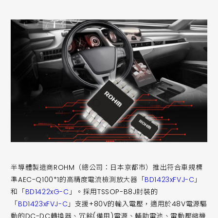
半導體製造商ROHM（總公司：日本京都市）推出符合車規標
準AEC-Q100*1的高精度電流檢測放大器「
BD1423xFVJ-C
」
和「
BD1422xG-C
」。採用TSSOP-B8J封裝的
「
BD1423xFVJ-C
」支援+80V的輸入電壓，適用於48V電源驅
動的DC-DC轉換器、冗餘(備用)電源、輔助電池、電動壓縮機