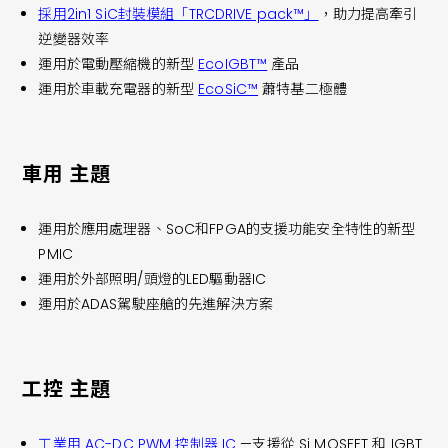
採用2in1 SiC封裝模組「TRCDRIVE pack™」
，助力提高牽引
逆變器效率
運用於電動壓縮機的新型
EcoIGBT™
產品
運用於車載充電器的新型
EcoSiC™
蕭特基二極體
車用 主題
運用於應用處理器、SoC和FPGA的支援功能安全特性的新型
PMIC
運用於外部照明/頭燈的LED驅動器IC
運用於ADAS駕駛座艙的先進解決方案
工控 主題
工業用 AC-DC PWM 控制器 IC
—支援從 Si MOSFET 和 IGBT