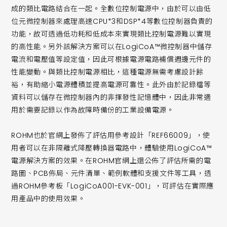
成的類比電路結合在一起。全數位控制電源中，由於可以由低
位元微控制器來處理高速CPU*3和DSP*4等數位控制器負責的
功能，故可透過低功耗和低成本來實現類比控制電源難以實現
的高性能。另外該解決方案可以在LogiCoA™微控制器中儲存
電流和電壓值等設定值，因此可根據電源電路補償週邊元件的
性能變動。與類比控制電源相比，這種電源無需考慮設計餘
裕，有助縮小電源體積並提高電源可靠性。此外由於記錄檔等
資料可以儲存在微控制器內的非揮發性記憶體中，因此非常適
用於需要記錄以作為故障時備份的工業設備電源。
ROHM也於官網上發佈了評估用參考設計「REF66009」，使
用者可以在非隔離式降壓轉換器電路中，體驗使用LogiCoA™
電源解決方案的效果。在ROHM官網上還公佈了評估所需的電
路圖、PCB佈局、元件清單、範例軟體和支援文件等工具，透
過ROHM參考板「LogiCoA001-EVK-001」，可評估在實際應
用產品中的使用效果。