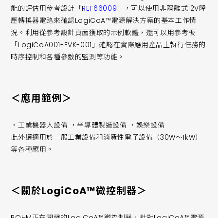
能的評估用參考設計「
REF66009
」，可以使用非隔離式12V降
壓轉換器電路來確認LogiCoA™電源解決方案的基本工作情
況。利用從參考設計頁面獲取的示例軟體，還可以用參考板
「LogiCoA001-EVK-001」確認在實際應用產品上執行任務的
時序控制和各種參數的監測等功能。
＜應用範例＞
・工業機器人設備 ・半導體製造設備 ・娛樂設備
此外還適用於一般工業設備和消費性電子設備（30W～1kW）
等各種應用。
＜關於LogiCoA™微控制器＞
ROHM正在開發的LogiCoA™微控制器，針對LogiCoA™電源