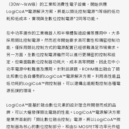
（30W～1kW級）的工業和消費性電子設備，開始供應
LogiCoA™電源解決方案，將能以類比控制電源*1等級的低功
耗和低成本，實現與全數位控制電源*2同等功能。
在中功率運作的工業機器人和半導體製造設備等應用中，大多
採用類比控制電源。然而近年開始要求高可靠性和精密控制功
能，僅採用類比控制方式的電源配置已經很難滿足市場需求。
另一方面，全數位控制電源雖然可以進行更精密的控制和設
定，但需面臨數位控制器功耗大、成本高等問題，因此在中小
功率電源中較難普及應用。針對該課題，ROHM推出融合了類
比和數位各自優勢的LogiCoA™電源解決方案。利用高性能且
低功耗的LogiCoA™微控制器，可以建構出能輕鬆控制各種電
源拓撲的環境。
LogiCoA™是基於融合數位元素的設計理念所開發而成的品
牌，可以大幅發揮類比電路的性能。LogiCoA™電源解決方案
是業界首創的「類比數位融合控制」電源，將以LogiCoA™微
控制器為核心的數位控制部分，和由Si MOSFET等功率元件組