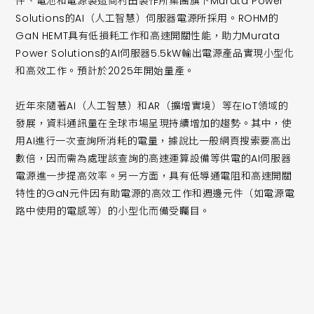
件、電池和電源製造商村田製作所集團旗下Murata Power
Solutions的AI（人工智慧）伺服器電源所採用。ROHM的
GaN HEMT具有低損耗工作和高速開關性能，助力Murata
Power Solutions的AI伺服器5.5kW輸出電源產品實現小型化
和高效工作。預計於2025年開始量產。
近年來隨著AI（人工智慧）和AR（擴增實境）等在IoT領域的
發展，資料通訊量在全球市場呈現持續增加的趨勢。其中，使
用AI進行一次查詢所消耗的電量，據說比一般網頁搜索要高出
數倍，因而需為處理該查詢的高速運算設備等供電的AI伺服器
電源進一步提高效率。另一方面，具有低導通電阻和高速開關
特性的GaN元件因有助電源的高效工作和週邊元件（如電源電
路中使用的電感等）的小型化而備受矚目。