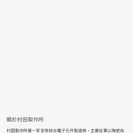
量。
與本文相關的ROHM官網資訊
・650V耐壓的TOLL封裝GaN HEMT（2025年2月發佈的新聞
稿）
https://www.rohm.com.tw/news-detail?news-
title=2025-02-13_news_gan&defaultGroupId=false
・ROHM的GaN功率元件（EcoGaN™產品介紹）
https://www.rohm.com.tw/products/gan-power-
devices
關於村田製作所
村田製作所是一家全球綜合電子元件製造商，主要從事以陶瓷為