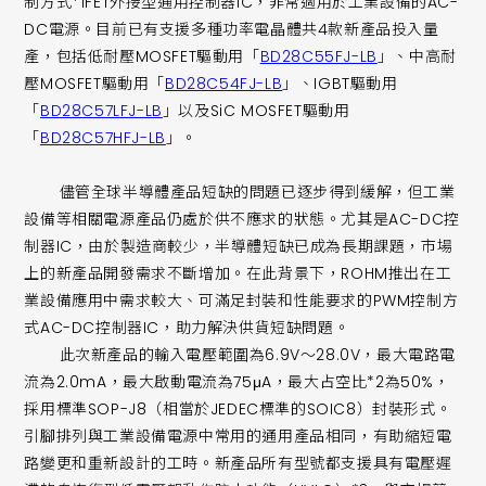
制方式*1FET外接型通用控制器IC，非常適用於工業設備的AC-
DC電源。目前已有支援多種功率電晶體共4款新產品投入量
產，包括低耐壓MOSFET驅動用「
BD28C55FJ-LB
」、中高耐
壓MOSFET驅動用「
BD28C54FJ-LB
」、IGBT驅動用
「
BD28C57LFJ-LB
」以及SiC MOSFET驅動用
「
BD28C57HFJ-LB
」。
儘管全球半導體產品短缺的問題已逐步得到緩解，但工業
設備等相關電源產品仍處於供不應求的狀態。尤其是AC-DC控
制器IC，由於製造商較少，半導體短缺已成為長期課題，市場
上的新產品開發需求不斷增加。在此背景下，ROHM推出在工
業設備應用中需求較大、可滿足封裝和性能要求的PWM控制方
式AC-DC控制器IC，助力解決供貨短缺問題。
此次新產品的輸入電壓範圍為6.9V～28.0V，最大電路電
流為2.0mA，最大啟動電流為75μA，最大占空比*2為50%，
採用標準SOP-J8（相當於JEDEC標準的SOIC8）封裝形式。
引腳排列與工業設備電源中常用的通用產品相同，有助縮短電
路變更和重新設計的工時。新產品所有型號都支援具有電壓遲