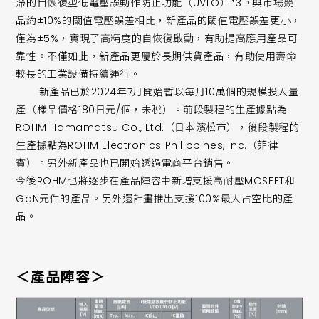
滯的自恢復型低電壓誤動作防止功能（UVLO）*3。與市場競
品約±10%的閾值電壓誤差相比，新產品的閾值電壓誤差更小，
僅為±5%，實現了高精度的自恢復啟動，有助提高應用產品可
靠性。不僅如此，新產品更屬於長期供貨產品，有助使用壽命
較長的工業設備持續運行。
新產品已於2024年7月開始暫以每月10萬個的規模投入量
產（樣品價格180日元/個，未稅）。前段製程的生產據點為
ROHM Hamamatsu Co., Ltd.（日本濱松市），後段製程的
生產據點為ROHM Electronics Philippines, Inc.（菲律
賓）。另外新產品也已開始透過電商平台銷售。
今後ROHM也將逐步在產品陣容中新增支援高耐壓MOSFET和
GaN元件的產品。另外還計畫推出支援100%最大占空比的產
品。
＜產品陣容＞