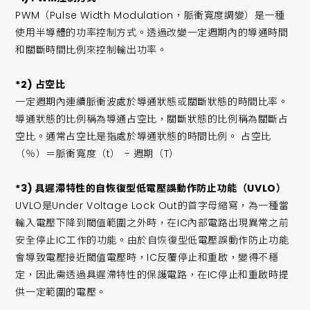
PWM（Pulse Width Modulation，脈衝寬度調變）是一種
使用半導體的功率控制方式。透過改變一定週期內的導通時間
和關斷時間比例來控制輸出功率。
*2) 占空比
一定週期內連續脈衝波處於導通狀態或關斷狀態的時間比率。
導通狀態的比例稱為導通占空比，關斷狀態的比例稱為關斷占
空比。通常占空比是指處於導通狀態的時間比例。 占空比
（％）＝脈衝寬度（t） ÷ 週期（T）
*3) 具遲滯特性的自恢復型低電壓誤動作防止功能（UVLO）
UVLO是Under Voltage Lock Out的首字母縮寫，為一種當
輸入電壓下降到閾值範圍之外時，在IC內部電路出現異常之前
安全停止IC工作的功能。由於自恢復型低電壓誤動作防止功能
會導致電壓接近閾值電壓時，IC反覆停止和重啟，變得不穩
定，因此需透過具遲滯特性的保護電路，在IC停止和重啟時提
供一定範圍的電壓。