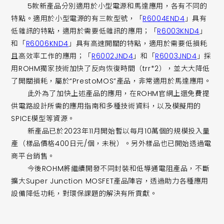
5款新產品分別適用於小型電源和馬達應用，各有不同的
特點。適用於小型電源的有三款型號，「
R6004END4
」具有
低雜訊的特點，適用於需要低雜訊的應用；「
R6003KND4
」
和「
R6006KND4
」具有高速開關的特點，適用於需要低損耗
且高效率工作的應用；「
R6002JND4
」和「
R6003JND4
」採
用ROHM獨家技術加快了反向恢復時間（trr*2），並大大降低
了開關損耗，屬於“PrestoMOS”產品，非常適用於馬達應用。
此外為了加快上述產品的應用，在ROHM官網上還免費提
供電路設計所需的應用指南和多種技術資料，以及模擬用的
SPICE模型等資源。
新產品已於2023年11月開始暫以每月10萬個的規模投入量
產（樣品價格400日元/個，未稅）。另外樣品也已開始透過電
商平台銷售。
今後ROHM將繼續開發不同封裝和低導通電阻產品，不斷
擴大Super Junction MOSFET產品陣容，透過助力各種應用
設備降低功耗，對環保課題的解決有所貢獻。