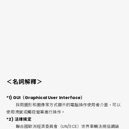
・產品資訊
產品型號：
ML22120TBZ0B-MX
評估板型號：
RB-D22120TB32
聲音設備控制套件型號：
SDCK3
＜名詞解釋＞
*1) GUI（Graphical User Interface）
採用圖形和圖像等方式顯示的電腦操作使用者介面，可以
使用滑鼠或觸控螢幕進行操作。
*2) 法律規定
聯合國歐洲經濟委員會（UN/ECE）世界車輛法規協調論