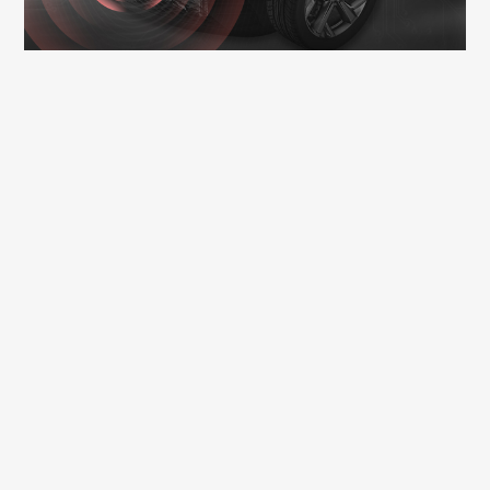
在推動碳中和（無碳）社會的進程中，混合動力車和純電
動車（EV）的數量不斷增加。由於上述車輛在馬達驅動時不會
發出很大的聲響，因此相關法規要求該類車輛需配備提醒行人
注意車輛接近的警示音。在使用微控制器生成警示音的情況
下，需要能夠控制聲音的音高和音量以實現平滑漸變的效果，
並根據車輛形狀調整頻率特性。也因此大幅增加了微控制器軟
體開發的負擔，而且還需要驗證微控制器與其他軟體處理之間
的運行情況。針對上述問題，LAPIS Technology利用其在語
音合成LSI領域累積的豐富經驗和技術優勢，透過硬體設定實現