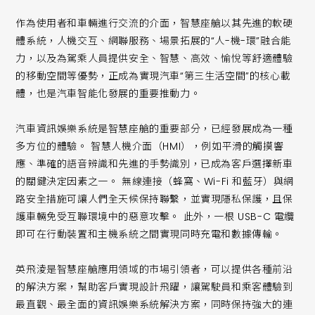
作為使用者和車輛進行交流的介面，智慧座艙以其先進的軟硬
體系統，人機交互、網聯服務、場景拓展的“人-機-環”融合能
力，以及為駕乘人員提供安全、智慧、高效、愉悅等舒適體驗
的移動空間等優勢，正成為實現汽車“第三生活空間”的核心載
體，也是汽車智能化發展的重要推動力。
汽車資訊娛樂系統是智慧座艙的重要部分，已經發展成為一種
多方位的體驗。 智慧人機介面（HMI），例如平滑的觸摸響
應、準確的語音辨識和先進的手勢識別，已成為客戶選擇新車
的關鍵決定因素之一。 無線連接（蜂窩、Wi-Fi 和藍牙）與網
路安全措施可讓人們全天候保持聯繫，並實現隱私保護，且保
護車輛免受互聯環境中的惡意攻擊。 此外，一根 USB-C 電纜
即可在行動裝置和主機系統之間實現同時充電和數據傳輸。
英飛淩是智慧座艙應用領域的市場引領者，可以提供各種前沿
的解決方案，幫助客戶實現設計飛躍，讓駕駛員和乘客體驗到
最直觀、最全面的資訊娛樂系統解決方案，同時保持強大的連