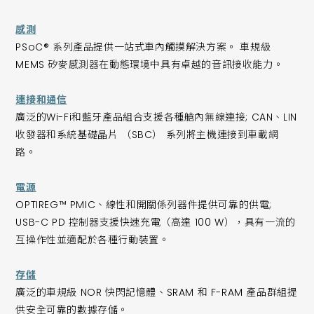
感測
PSoC® 系列產品提供一站式車內觸摸解決方案。 車規級
MEMS 矽麥感測器在動態環境中具有卓越的音訊接收能力。
連接和通信
廣泛的Wi-Fi和藍牙產品組合支援各種艙內無線連接; CAN、LIN
收發器和系統基礎晶片 （SBC） 系列將主機連接到車載網
路。
電源
OPTIREG™ PMIC、線性和開關係列器件提供可靠的供電;
USB-C PD 控制器支援快速充電（高達 100 W），具有一流的
互操作性並適配於各種行動裝置。
存儲
廣泛的車規級 NOR 快閃記憶體、SRAM 和 F-RAM 產品群組提
供安全可靠的數據存儲。