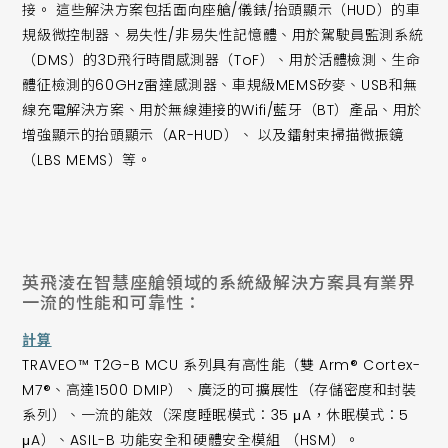
接。 這些解決方案包括面向座艙/儀錶/抬頭顯示（HUD）的車
規級微控制器、易失性/非易失性記憶體、用於駕駛員監測系統
（DMS）的3D飛行時間感測器（ToF）、用於活體檢測、生命
體征檢測的60GHz雷達感測器、車規級MEMS矽麥、USB和無
線充電解決方案、用於無線連接的Wifi/藍牙（BT）產品、用於
增強顯示的抬頭顯示（AR-HUD）、 以及鐳射束掃描微振鏡
（LBS MEMS）等。
英飛淩在智慧座艙領域的系統級解決方案具有業界
一流的性能和可靠性：
計算
TRAVEO™ T2G-B MCU 系列具有高性能（雙 Arm® Cortex-
M7®、高達1500 DMIP）、廣泛的可擴展性（存儲密度和封裝
系列）、一流的能效（深度睡眠模式：35 μA，休眠模式：5
μA）、ASIL-B 功能安全和硬體安全模組 （HSM）。