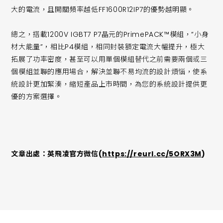
大的電流，且開關頻率越低FF1600R12IP7的優勢越明顯。
總之，搭載1200V IGBT7 P7晶元的PrimePACK™模組，“小身
材大能量”，相比P4模組，相同封裝額定電流大幅提升，極大
拓展了功率密度，甚至可以用單個模組替代之前需要兩個或三
個模組並聯的應用場合，解決並聯不易均流的設計煩惱，使系
統設計更加緊湊，縮短產品上市時間，為您的系統設計提供更
優的方案選擇。
文章出處：英飛凌官方微信(
https://reurl.cc/5ORX3M
)