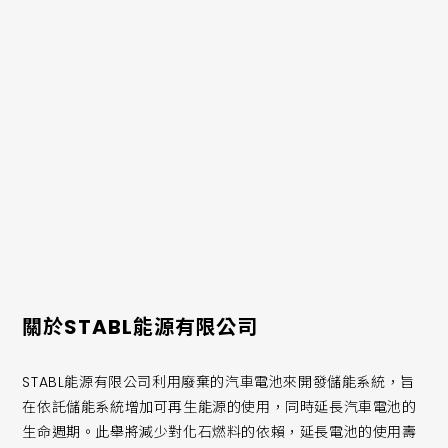
我們使用英飛凌的MOSFET產品將功率電子器件與電池相結
合。我們正在通過這種方式開發更加靈活、安全的解決方案，
將儲能系統連接到公共電網，從而在電動乘用車電池的二次利
用方面實現技術創新與飛躍。與傳統系統相比，每年可最多減
少70%的損耗以及40%的運營成本和二氧化碳排放量。
關於STABL能源有限公司
STABL能源有限公司利用廢棄的汽車電池來開發儲能系統，旨
在依託儲能系統增加可再生能源的使用，同時延長汽車電池的
生命週期。此舉將減少對化石燃料的依賴，延長電池的使用壽