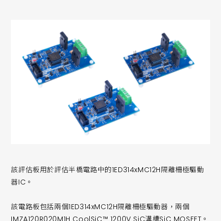
該評估板用於評估半橋電路中的1ED314xMC12H隔離柵極驅動
器IC。
該電路板包括兩個1ED314xMC12H隔離柵極驅動器，兩個
IMZA120R020M1H CoolSiC™ 1200V SiC溝槽SiC MOSFET。