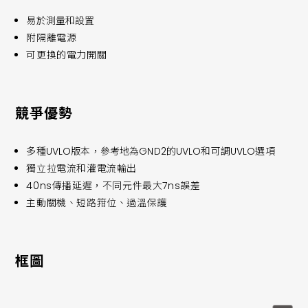
易於測量和設置
附隔離電源
可更換的電力開關
競爭優勢
多種UVLO版本，參考地為GND2的UVLO和可調UVLO選項
獨立拉電流和灌電流輸出
40ns傳播延遲，不同元件最大7ns誤差
主動關機、短路箝位、過溫保護
框圖