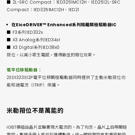
■ 2L-SRC Compact：1ED3251MC12H、1ED2512L-SRC
Compact：1ED3251MC12H、1ED21
在EiceDRIVER™ Enhanced系列隔離閘極驅動器IC
■ F3系列1ED332x
■ X3 Analog系列1ED34x1
■ X3 Digital系列1ED38x0
箝位，以減小寄生電感，獲得最佳的鉗位效果。
電平位移驅動器：
2ED1323S12P電平位移閘極驅動器同時提供了主動米勒箝位功
能和過電流（ITRIP）保護。
米勒箝位不是萬能的
IGBT模組由晶片並聯實現大電流的，為了均流，晶片上自帶閘極
電阻，數據手冊上能找到具體數值。這一閘極電阻會影響密勒箝