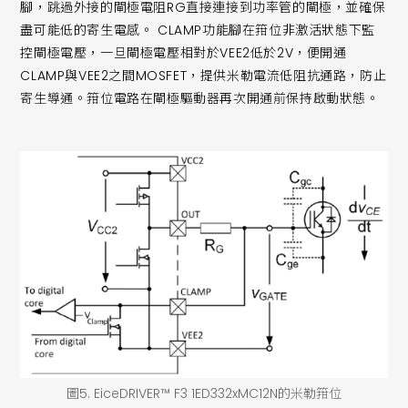
腳，跳過外接的閘極電阻RG直接連接到功率管的閘極，並確保
盡可能低的寄生電感。 CLAMP功能腳在箝位非激活狀態下監
控閘極電壓，一旦閘極電壓相對於VEE2低於2V，便開通
CLAMP與VEE2之間MOSFET，提供米勒電流低阻抗通路，防止
寄生導通。箝位電路在閘極驅動器再次開通前保持啟動狀態。
圖5. EiceDRIVER™ F3 1ED332xMC12N的米勒箝位