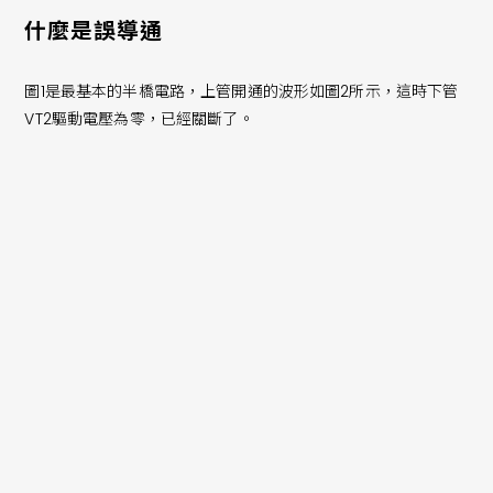
什麼是誤導通
圖1是最基本的半橋電路，上管開通的波形如圖2所示，這時下管
VT2驅動電壓為零，已經關斷了。