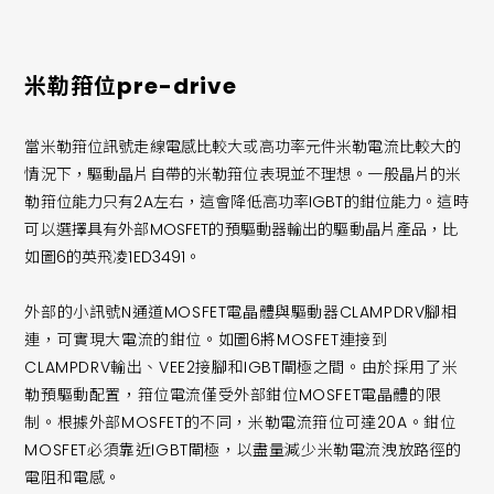
米勒箝位pre-drive
當米勒箝位訊號走線電感比較大或高功率元件米勒電流比較大的
情況下，驅動晶片自帶的米勒箝位表現並不理想。一般晶片的米
勒箝位能力只有2A左右，這會降低高功率IGBT的鉗位能力。這時
可以選擇具有外部MOSFET的預驅動器輸出的驅動晶片產品，比
如圖6的英飛凌1ED3491。
外部的小訊號N通道MOSFET電晶體與驅動器CLAMPDRV腳相
連，可實現大電流的鉗位。如圖6將MOSFET連接到
CLAMPDRV輸出、VEE2接腳和IGBT閘極之間。由於採用了米
勒預驅動配置，箝位電流僅受外部鉗位MOSFET電晶體的限
制。根據外部MOSFET的不同，米勒電流箝位可達20A。鉗位
MOSFET必須靠近IGBT閘極，以盡量減少米勒電流洩放路徑的
電阻和電感。