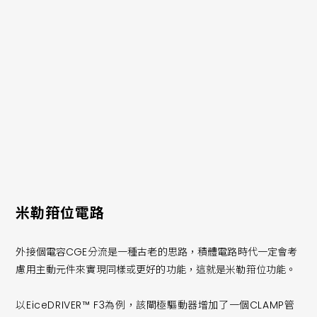
降低密勒效應，但要注意的是額外電容CGE將影響IGBT的開通
特性（參考資料2中的第6章6.6.2節）。通常,為了抑製或衰減
不需要的振盪,可以用一個小電阻和電容串聯。
米勒箝位電路
外接個電容CGE分流是一種古老的思路，積體電路時代一定會考
慮用主動元件來實現同樣或更好的功能，這就是米勒箝位功能。
以EiceDRIVER™ F3為例，該閘極驅動器增加了一個CLAMP管