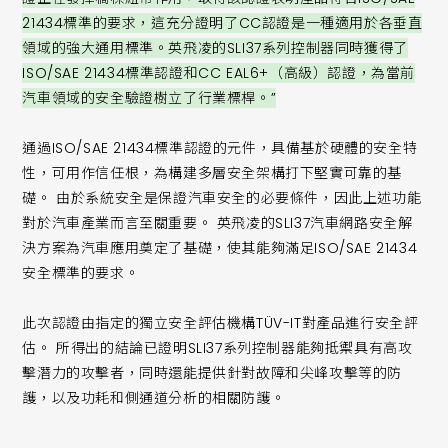
21434標準的要求，這充分證明了CC認證是一種適用於各垂直
領域的強大通用標準。英飛凌的SLI37系列控制器同時獲得了
ISO/SAE 21434標準認證和CC EAL6+（高級）認證，為當前
汽車領域的安全驗證樹立了行業標桿。”
通過ISO/SAE 21434標準認證的元件，具備基於硬體的安全特
性，可用作信任根，為構建多層安全架構打下堅實可靠的基
礎。 由於系統安全是保證汽車安全的必要條件，因此上述功能
對於汽車產業而言至關重要。 英飛凌的SLI37汽車網路安全解
決方案為汽車應用奠定了基礎，使其能夠滿足ISO/SAE 21434
安全標準的要求。
此次認證由指定的獨立安全評估機構TÜV-IT對產品進行安全評
估。 所得出的結論已證明SLI37系列控制器能夠抵禦具有高攻
擊潛力的攻擊者，同時還能提供針對故障和尖峰攻擊等的防
護，以及功耗和側通道分析的相關防護。