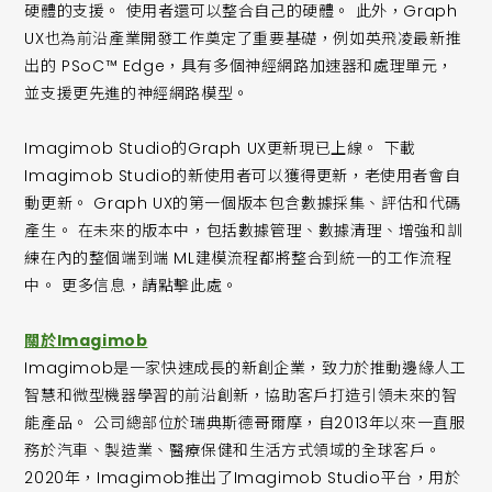
硬體的支援。 使用者還可以整合自己的硬體。 此外，Graph
UX也為前沿產業開發工作奠定了重要基礎，例如英飛凌最新推
出的 PSoC™ Edge，具有多個神經網路加速器和處理單元，
並支援更先進的神經網路模型。
Imagimob Studio的Graph UX更新現已上線。 下載
Imagimob Studio的新使用者可以獲得更新，老使用者會自
動更新。 Graph UX的第一個版本包含數據採集、評估和代碼
產生。 在未來的版本中，包括數據管理、數據清理、增強和訓
練在內的整個端到端 ML建模流程都將整合到統一的工作流程
中。 更多信息，請點擊此處。
關於Imagimob
Imagimob是一家快速成長的新創企業，致力於推動邊緣人工
智慧和微型機器學習的前沿創新，協助客戶打造引領未來的智
能產品。 公司總部位於瑞典斯德哥爾摩，自2013年以來一直服
務於汽車、製造業、醫療保健和生活方式領域的全球客戶。
2020年，Imagimob推出了Imagimob Studio平台，用於