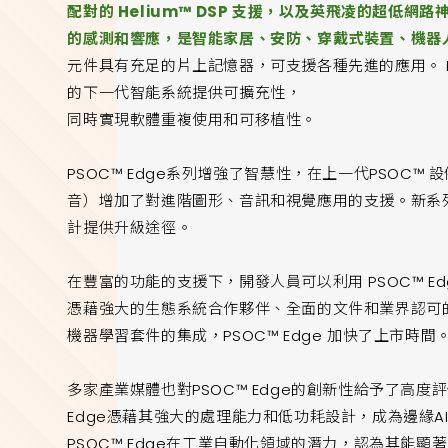
配對的 Helium™ DSP 支援，以及英飛凌的超低網
的感測和響應，是智能家居、安防、穿戴式裝置、機器
元件具有充足的片上記憶器，可支援各種先進的應用。 PS
的下一代智能系統提供可擴充性，
同時實現軟體重複使用和可移植性。
PSOC™ Edge系列增強了智慧性，在上一代PSOC
音）增加了對進階圖形、音訊和視覺應用的支援。新系
計提供升級途徑。
在豐富的功能的支援下，開發人員可以利用 PSOC™ 
憑藉強大的生態系統合作夥伴、全面的文件和業界認可的 Mod
機器學習套件的集成，PSOC™ Edge 加快了上市時間
多家產業媒體也對PSOC™ Edge的創新性給予了高度
Edge憑藉其強大的處理能力和低功耗設計，成為邊緣AI
PSOC™ Edge在工業自動化領域的潛力，認為其能