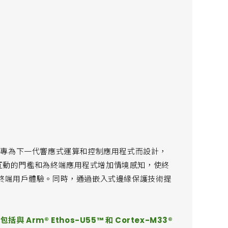
該產品專為下一代響應式運算和控制應用程式而設計，
機互動的門檻和為終端應用程式增加情境感知，使終
終端用戶體驗。同時，通過嵌入式邊緣保護技術提
括與 Arm® Ethos-U55™ 和 Cortex-M33®