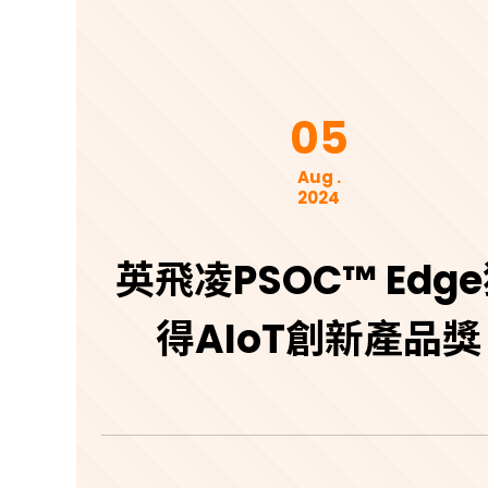
05
Aug .
2024
英飛凌PSOC™ Edg
得AIoT創新產品獎