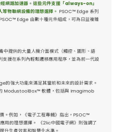
路神經網路加速器。這些元件支援「always-on」
人等物聯網設備的理想選擇。
PSOC™ Edge 系列
OC™ Edge 由數十種元件組成，可為日益複雜
™ 設備中提供的大量人機介面模式（觸控、圖形、語
列支援在系列內輕鬆遷移應用程序，並為前一代設
Edge的強大功能來滿足其當前和未來的設計需求。
ustoolBox™ 軟體，包括與 Imagimob
。
評價。例如，《電子工程專輯》指出，PSOC™
應用的理想選擇。 《21ic中國電子網》則強調了
顯著提升生產效率和智慧化水準。