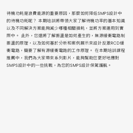
待機功耗是浪費能源的重要原因，那麼如何降低SMPS設計中
的待機功耗呢？ 本期培訓將帶領大家了解待機功率的基本知識
以及不同解決方案能夠減少哪種相關損耗，並將方案運用到實
際中。 此外，您還將了解振盪是如何產生的，無源緩衝電路制
振盪的原理，以及如何基於分析和案例展示來設計反激RCD緩
衝電路，簡要了解有源緩衝電路的工作原理。 在本期培訓課程
推薦中，我們為大家帶來系列影片，能夠幫助您更好地應對
SMPS設計中的一些挑戰，為您的SMPS設計保駕護航。
透過本期培訓您將學習：
小阻尼係數（小於1）電感和電容組件如何造成振盪與激發時