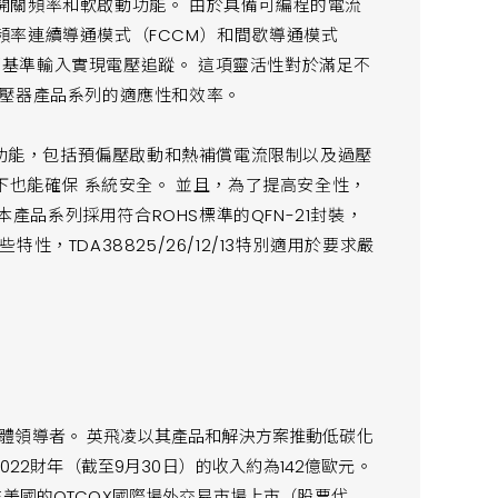
開關頻率和軟啟動功能。 由於具備可編程的電流
頻率連續導通模式（FCCM）和間歇導通模式
外部基準輸入實現電壓追蹤。 這項靈活性對於滿足不
穩壓器產品系列的適應性和效率。
護功能，包括預偏壓啟動和熱補償電流限制以及過壓
下也能確保 系統安全。 並且，為了提高安全性，
本產品系列採用符合ROHS標準的QFN-21封裝，
特性，TDA38825/26/12/13特別適用於要求嚴
體領導者。 英飛凌以其產品和解決方案推動低碳化
022財年（截至9月30日）的收入約為142億歐元。
在美國的OTCQX國際場外交易市場上市（股票代