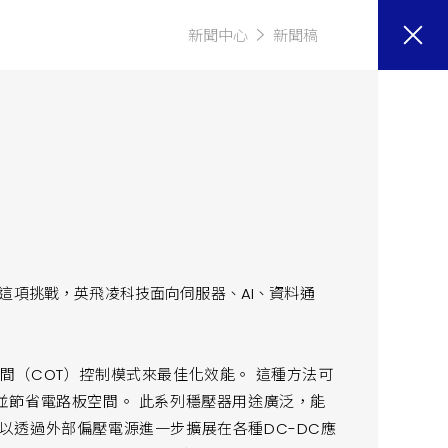
新聞中心
新聞稿
這項挑戰，英飛凌科技面向伺服器、AI、資料通
啟時間（COT）控制模式來最佳化效能。 這種方法可
並節省電路板空間。 此系列穩壓器用途廣泛，能
且可以透過外部偏壓電源進一步擴展在各種DC-DC應