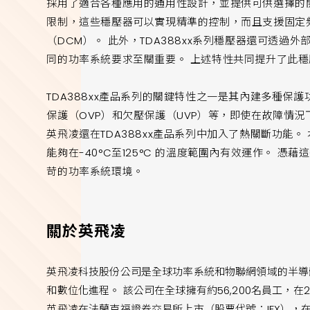
採用了適合各種應用的通用性設計，並提供可供選擇的
限制，這些穩壓器可以實現精準的控制，而且支援固定
（DCM）。 此外，TDA388xx系列穩壓器還可透過
同的功率系統要求至關重要。 上述特性共同提升了此
TDA388xx產品系列的關鍵特性之一是其內建多種保
保護（OVP）和欠壓保護（UVP）等，即使在故障情況
英飛凌還在TDA388xx產品系列中加入了熱關斷功能。 
能夠在-40°C至125°C 的溫度範圍內有效運作。 憑藉這些
苛的功率系統環境。
關於英飛凌
英飛凌科技股份公司是全球功率系統和物聯網領域的半導
和數位化進程。 該公司在全球擁有約56,200名員工，在2
英飛凌在法蘭克福證券交易所上市（股票代號：IFX），