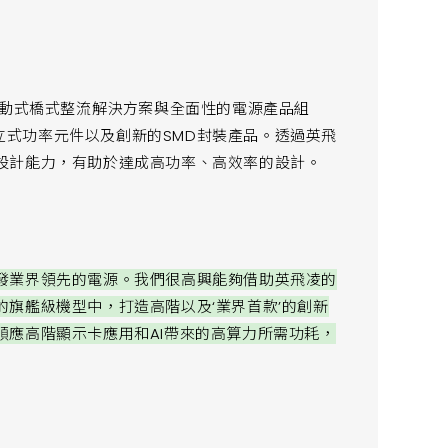
主動式橋式整流解決方案與全面性的電源產品組
) 的分立式功率元件以及創新的SMD封裝產品。透過英飛
設計能力，有助於達成高功率、高效率的設計。
發業界領先的電源。我們很高興能夠借助英飛凌的
旗艦級機型中，打造高階以及‘業界首款’的創新
順應高階顯示卡應用和AI帶來的高算力所需功耗，