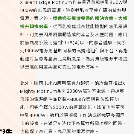
X Silent Edge Platinum作為業界首款達到850W與
1100W的無風扇電源，除搭載酷冷至尊自研的散熱與
電源方案之外，
還通過英飛凌完整的解決方案，大幅
提升轉換效率
，從而能夠達成高性能機型的無風扇設
計，可免去因風扇震動造成的噪音及灰塵問題，應用
於無風扇系統可達到10dB(A)以下的靜音體驗。同系
列1300W電源則基於同樣的高規格組件與平台，再搭
載酷冷至尊專屬莫比烏斯風扇，為消費級電源市場提
供更高耐用度與高可靠性的電源方案。
此外，順應未來AI應用高算力趨勢，酷冷至尊推出X
Mighty Platinum系列2000W高功率電源，通過英
飛凌的電源組件並搭載PMBus介面與數位監控功
能，可完全釋放2000W的運算效能，峰值功率更可
達到4000W，適用於專業級工作站或搭載更多顯示
卡的設備，在滿足AI時代下高算力所需功耗的同時，
也確保了高可靠、高品質的電源供應。