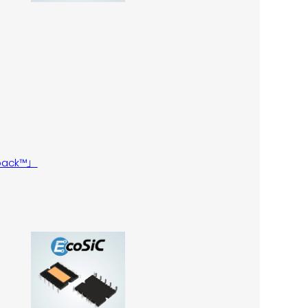
pack™」