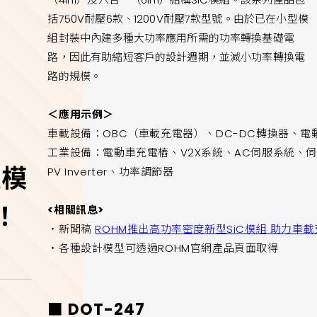
括750V耐壓6款、1200V耐壓7款型號。由於已在小型模
組封裝中內建多種大功率應用所需的功率轉換基礎電
路，因此有助縮短客戶的設計週期，並減小功率轉換電
路的規模。
＜應用示例＞
車載設備：OBC（車載充電器）、DC-DC轉換器、電
工業設備：電動車充電樁、V2X系統、AC伺服系統、
型模
PV Inverter、功率調節器
！
<相關訊息>
・新聞稿
ROHM推出高功率密度新型SiC模組 助力車
・各種設計模型可透過ROHM官網產品頁面取得
■ DOT-247