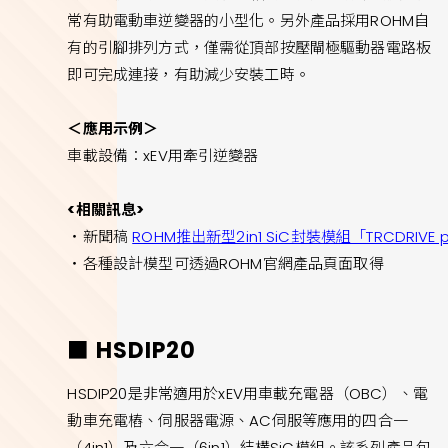
常有助電動車逆變器的小型化。另外產品採用ROHM自
有的引腳排列方式，僅需從頂部按壓閘極驅動器電路板
即可完成連接，有助減少安裝工時。
＜應用示例＞
車載設備：xEV用牽引逆變器
<相關訊息>
・新聞稿
ROHM推出新型2in1 SiC封裝模組「TRCDRIVE 
・各種設計模型可透過ROHM官網產品頁面取得
■ HSDIP20
HSDIP20是非常適用於xEV用車載充電器（OBC）、電
動車充電樁、伺服器電源、AC伺服等應用的四合一
（4in1）及六合一（6in1）結構SiC模組。該系列產品包