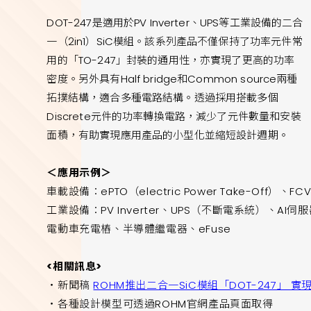
DOT-247是適用於PV Inverter、UPS等工業設備的二合
一（2in1）SiC模組。該系列產品不僅保持了功率元件常
用的「TO-247」封裝的通用性，亦實現了更高的功率
密度。另外具有Half bridge和Common source兩種
拓撲結構，適合多種電路結構。透過採用搭載多個
Discrete元件的功率轉換電路，減少了元件數量和安裝
面積，有助實現應用產品的小型化並縮短設計週期。
＜應用示例＞
車載設備：ePTO（electric Power Take-Off
工業設備：PV Inverter、UPS（不斷電系統）、AI
電動車充電樁、半導體繼電器、eFuse
<相關訊息>
・新聞稿
ROHM推出二合一SiC模組「DOT-247」
・各種設計模型可透過ROHM官網產品頁面取得