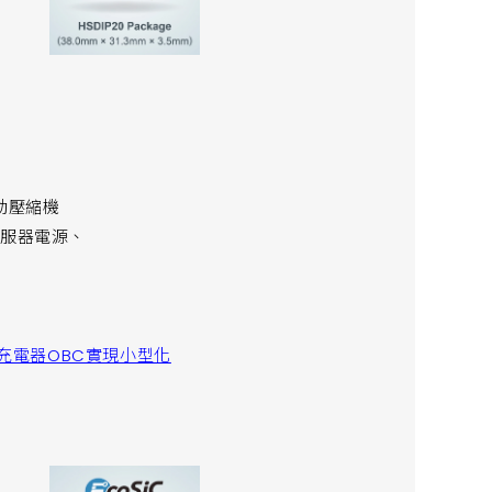
動壓縮機
伺服器電源、
載充電器OBC實現小型化