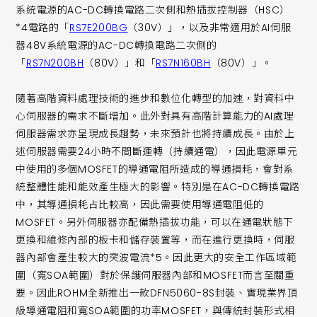
系統電源的AC-DC轉換電路二次側和熱插拔控制器（HSC）
*4電路的「
RS7E200BG
（30V）」，以及非常適用於AI伺服
器48V系統電源的AC-DC轉換電路二次側的
「
RS7N200BH
（80V）」和「
RS7N160BH
（80V）」。
隨著高階資料處理技術的進步和數位化轉型的加速，對資料中
心伺服器的需求不斷增加。此外對具有高階計算能力的AI處理
伺服器需求亦呈現成長趨勢，未來預計也將持續成長。由於上
述伺服器需要24小時不間斷運轉（持續通電），因此電源單元
中使用的多個MOSFET的導通電阻所造成的導通損耗，會對系
統整體性能和能效產生極大的影響。特別是在AC-DC轉換電路
中，其導通損耗占比較高，因此需要使用導通電阻低的
MOSFET。另外伺服器亦配備熱插拔功能，可以在通電狀態下
更換和維修內部的板卡和儲存裝置等，而在進行更換時，伺服
器內部會產生較大的突波電流*5。因此更大的安全工作區域範
圍（寬SOA範圍）對於保護伺服器內部和MOSFET而言至關重
要。因此ROHM全新推出一款DFN5060-8S封裝、實現業界頂
級導通電阻和寬SOA範圍的功率MOSFET，與傳統封裝形式相