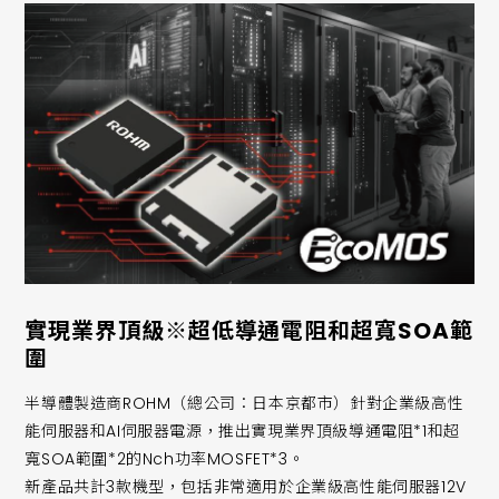
實現業界頂級※超低導通電阻和超寬SOA範
圍
半導體製造商ROHM（總公司：日本京都市）針對企業級高性
能伺服器和AI伺服器電源，推出實現業界頂級導通電阻*1和超
寬SOA範圍*2的Nch功率MOSFET*3。
新產品共計3款機型，包括非常適用於企業級高性能伺服器12V