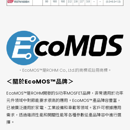
・EcoMOS™是ROHM Co., Ltd.的商標或註冊商標。
＜關於EcoMOS™品牌＞
EcoMOS™是ROHM開發的Si功率MOSFET品牌，非常適用於功率
元件領域中對節能要求很高的應用。EcoMOS™產品陣容豐富，
已被廣泛運用於家電、工業設備和車載等領域。客戶可根據應用
需求，透過雜訊性能和開關性能等各種參數從產品陣容中進行選
擇。