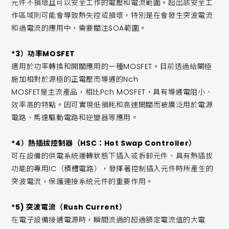
元件不損壞且可以安全工作的電壓和電流範圍。超出該安全工
作區域則可能會導致熱失控或損壞，特別是在會發生突波電流
和過電流的應用中，需要關注SOA範圍。
*3）功率MOSFET
適用於功率轉換和開關應用的一種MOSFET。目前透過給閘極
施加相對於源極的正電壓而導通的Nch
MOSFET是主流產品，相比Pch MOSFET，具有導通電阻小、
效率高的特點。因可實現低損耗和高速開關而被廣泛用於電源
電路、馬達驅動電路和逆變器等應用。
*4）熱插拔控制器（HSC：Hot Swap Controller）
可在設備的供電系統運轉狀態下插入或拆卸元件、具有熱插拔
功能的專用IC（積體電路），發揮著控制插入元件時所產生的
突波電流，保護連接系統元件的重要作用。
*5) 突波電流（Rush Current）
在電子設備接通電源時，瞬間流過的超過額定電流值的大電