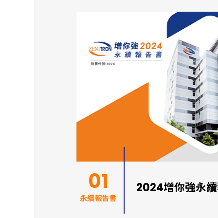
01
2024增你強永
永續報告書