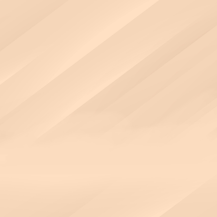
v-color
AI 運算與渲染救星！
v-color 兼具飆速頻率與長時間高負載穩定