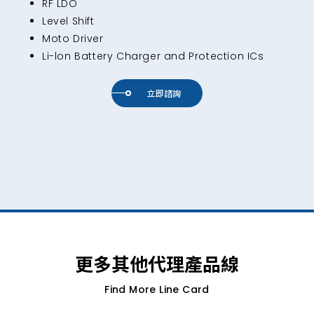
RF LDO
Level Shift
Moto Driver
Li-lon Battery Charger and Protection ICs
立即諮詢
更多其他代理產品線
Find More Line Card